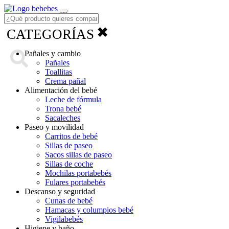
Menú
✖
CATEGORÍAS
Pañales y cambio
Pañales
Toallitas
Crema pañal
Alimentación del bebé
Leche de fórmula
Trona bebé
Sacaleches
Paseo y movilidad
Carritos de bebé
Sillas de paseo
Sacos sillas de paseo
Sillas de coche
Mochilas portabebés
Fulares portabebés
Descanso y seguridad
Cunas de bebé
Hamacas y columpios bebé
Vigilabebés
Higiene y baño