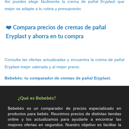
Así puedes elegir fácilmente la crema de pañal Eryplast que
mejor se adapte a tu rutina y presupuesto.
❤️ Compara precios de cremas de pañal
Eryplast y ahorra en tu compra
Consulta las ofertas actualizadas y encuentra la crema de pañal
Eryplast mejor valorada y al mejor precio.
Bebebés: tu comparador de cremas de pañal Eryplast.
¿Qué es Bebebés?
Bebebés es un comparador de precios especializado en
productos para bebés. Reunimos precios de distintas tiendas
online y los actualizamos para ayudarte a encontrar las
mejores ofertas en segundos. Nuestro objetivo es facilitar la